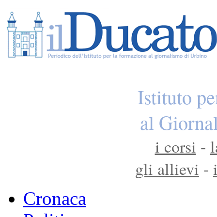
Istituto p
al Giorna
i corsi
-
l
gli allievi
-
Cronaca