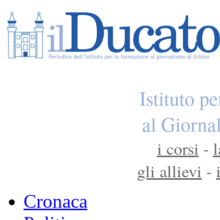
Istituto p
al Giorna
i corsi
-
l
gli allievi
-
Cronaca