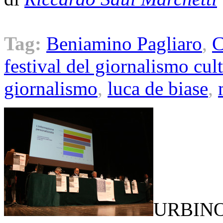
Tag:
Beniamino Pagliaro
,
C
festival del giornalismo cul
giornalismo
,
luca de biase
,
URBINO 