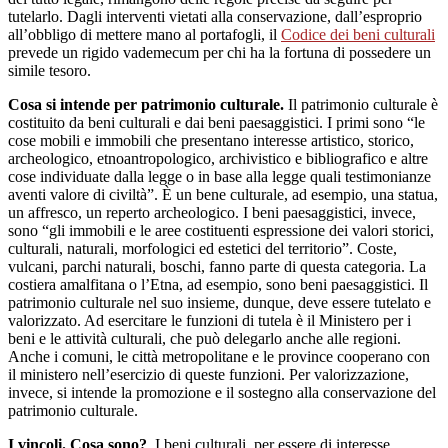
tutelarlo. Dagli interventi vietati alla conservazione, dall’esproprio
all’obbligo di mettere mano al portafogli, il
Codice dei beni culturali
prevede un rigido vademecum per chi ha la fortuna di possedere un
simile tesoro.
Cosa si intende per patrimonio culturale.
Il patrimonio culturale è
costituito da beni culturali e dai beni paesaggistici. I primi sono “le
cose mobili e immobili che presentano interesse artistico, storico,
archeologico, etnoantropologico, archivistico e bibliografico e altre
cose individuate dalla legge o in base alla legge quali testimonianze
aventi valore di civiltà”. È un bene culturale, ad esempio, una statua,
un affresco, un reperto archeologico. I beni paesaggistici, invece,
sono “gli immobili e le aree costituenti espressione dei valori storici,
culturali, naturali, morfologici ed estetici del territorio”. Coste,
vulcani, parchi naturali, boschi, fanno parte di questa categoria. La
costiera amalfitana o l’Etna, ad esempio, sono beni paesaggistici. Il
patrimonio culturale nel suo insieme, dunque, deve essere tutelato e
valorizzato. Ad esercitare le funzioni di tutela è il Ministero per i
beni e le attività culturali, che può delegarlo anche alle regioni.
Anche i comuni, le città metropolitane e le province cooperano con
il ministero nell’esercizio di queste funzioni. Per valorizzazione,
invece, si intende la promozione e il sostegno alla conservazione del
patrimonio culturale.
I vincoli. Cosa sono?
I beni culturali, per essere di interesse