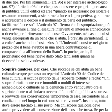
di due tipi. Per fini strumentali (art. 96) e per interesse archeologico
(art. 97): l’articolo 96 dice che possono essere espropriati per causa
di pubblica utilità edifici ed aree “quando sia necessario per isolare e
restaurare monumenti, assicurarne la luce o la prospettiva, garantirne
o accrescerne il decoro o il godimento da parte del pubblico,
facilitarne l’accesso”. L’articolo 97 afferma che l’espropriazione può
anche avvenire al fine di eseguire interventi di interesse archeologico
o ricerche per il ritrovamento di cose. Ovviamente, nel caso in cui si
venga espropriati da un bene che si abita, è prevista un’indennità. È
a volte è anche molto ‘sostanziosa’: “L’indennità consiste nel giusto
prezzo che il bene avrebbe in una libera contrattazione di
compravendita all’interno dello Stato”. In poche parole, il
proprietario del bene riceve dallo Stato tanti soldi quanti ne
riceverebbe se lo vendesse.
Scoprire qualcosa, per caso.
Che succede se chi abita un bene
culturale scopre per caso un reperto? L’articolo 90 del Codice dei
beni culturali si occupa proprio delle ‘scoperte fortuite’ e recita: “Chi
scopre fortuitamente cose immobili o mobili di interesse
archeologico o culturale ne fa denuncia entro ventiquattro ore al
soprintendente o al sindaco ovvero all’autorità di pubblica sicurezza
e provvede alla conservazione temporanea di esse, lasciandole nelle
condizioni e nel luogo in cui sono state rinvenute”. Insomma, tutto
deve essere lasciato al suo posto. Ma chi scopre qualcosa deve
anche provvedere alla conservazione della cosa che trova. Se per la