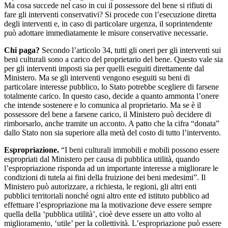
Ma cosa succede nel caso in cui il possessore del bene si rifiuti di
fare gli interventi conservativi? Si procede con l’esecuzione diretta
degli interventi e, in caso di particolare urgenza, il soprintendente
può adottare immediatamente le misure conservative necessarie.
Chi paga?
Secondo l’articolo 34, tutti gli oneri per gli interventi sui
beni culturali sono a carico del proprietario del bene. Questo vale sia
per gli interventi imposti sia per quelli eseguiti direttamente dal
Ministero. Ma se gli interventi vengono eseguiti su beni di
particolare interesse pubblico, lo Stato potrebbe scegliere di farsene
totalmente carico. In questo caso, decide a quanto ammonta l’onere
che intende sostenere e lo comunica al proprietario. Ma se è il
possessore del bene a farsene carico, il Ministero può decidere di
rimborsarlo, anche tramite un acconto. A patto che la cifra “donata”
dallo Stato non sia superiore alla metà del costo di tutto l’intervento.
Espropriazione.
“I beni culturali immobili e mobili possono essere
espropriati dal Ministero per causa di pubblica utilità, quando
l’espropriazione risponda ad un importante interesse a migliorare le
condizioni di tutela ai fini della fruizione dei beni medesimi”. Il
Ministero può autorizzare, a richiesta, le regioni, gli altri enti
pubblici territoriali nonché ogni altro ente ed istituto pubblico ad
effettuare l’espropriazione ma la motivazione deve essere sempre
quella della ‘pubblica utilità’, cioè deve essere un atto volto al
miglioramento, ‘utile’ per la collettività. L’espropriazione può essere