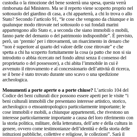
custodia o la rimozione del bene sosterrà una spesa, questa verrà
rimborsata dal Ministero. Ma se il reperto viene scoperto proprio nel
sottosuolo del giardino di casa, a chi apparterrà, a chi lo trova o allo
Stato? Secondo l’articolo 91, “le cose che vengono da chiunque e in
qualunque modo ritrovate nel sottosuolo o sui fondali marini
appartengono allo Stato e, a seconda che siano immobili o mobili,
fanno parte del demanio o del patrimonio indisponibile”. È previsto,
però, un ‘premio’ per i ritrovamenti, un risarcimento in denaro che
“non è superiore al quarto del valore delle cose ritrovate” e che
spetta a chi ha scoperto fortuitamente la cosa (a patto che non si sia
introdotto o abbia ricercato nel fondo altrui senza il consenso del
proprietario o del possessore), a chi abita l’immobile in cui è
avvenuto il ritrovamento e al concessionario dell’attività di ricerca,
se il bene è stato trovato durante uno scavo o una spedizione
archeologica.
Monumenti a porte aperte o a porte chiuse?
L’articolo 104 del
Codice dei beni culturali dice possono essere aperti per le visite “i
beni culturali immobili che presentano interesse artistico, storico,
archeologico o etnoantropologico particolarmente importante; le
cose immobili e mobili, a chiunque appartenenti, che rivestono un
interesse particolarmente importante a causa del loro riferimento con
la storia politica, militare, della letteratura, dell’arte e della cultura in
genere, ovvero come testimonianze dell’identità e della storia delle
istituzioni pubbliche, collettive e religiose, le collezioni”. Sarà il