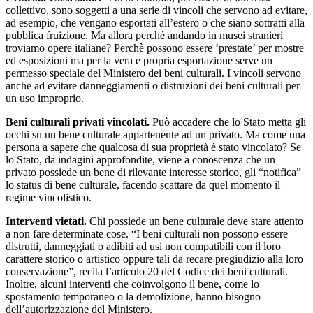
collettivo, sono soggetti a una serie di vincoli che servono ad evitare,
ad esempio, che vengano esportati all’estero o che siano sottratti alla
pubblica fruizione. Ma allora perchè andando in musei stranieri
troviamo opere italiane? Perchè possono essere ‘prestate’ per mostre
ed esposizioni ma per la vera e propria esportazione serve un
permesso speciale del Ministero dei beni culturali. I vincoli servono
anche ad evitare danneggiamenti o distruzioni dei beni culturali per
un uso improprio.
Beni culturali privati vincolati.
Può accadere che lo Stato metta gli
occhi su un bene culturale appartenente ad un privato. Ma come una
persona a sapere che qualcosa di sua proprietà è stato vincolato? Se
lo Stato, da indagini approfondite, viene a conoscenza che un
privato possiede un bene di rilevante interesse storico, gli “notifica”
lo status di bene culturale, facendo scattare da quel momento il
regime vincolistico.
Interventi vietati.
Chi possiede un bene culturale deve stare attento
a non fare determinate cose. “I beni culturali non possono essere
distrutti, danneggiati o adibiti ad usi non compatibili con il loro
carattere storico o artistico oppure tali da recare pregiudizio alla loro
conservazione”, recita l’articolo 20 del Codice dei beni culturali.
Inoltre, alcuni interventi che coinvolgono il bene, come lo
spostamento temporaneo o la demolizione, hanno bisogno
dell’autorizzazione del Ministero.