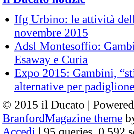
Ifg Urbino: le attività de
novembre 2015
Adsl Montesoffio: Gambi
Esaway e Curia
Expo 2015: Gambini, “st
alternative per padiglion
© 2015 il Ducato | Powere
BranfordMagazine theme
b
Accedi
| 95 queries. 0,592 