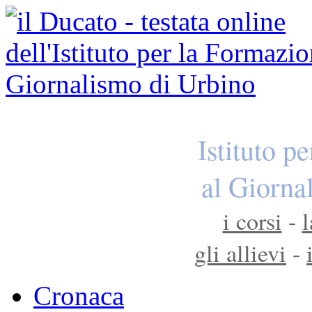
Istituto p
al Giorna
i corsi
-
l
gli allievi
-
Cronaca