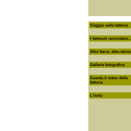
Viaggio nella fattoria
I detenuti raccontano..
Altre facce, altre storie
Galleria fotografica
Guarda il video della
fattoria
L'isola