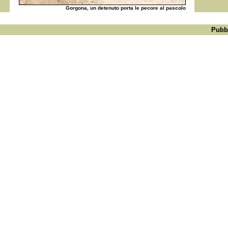
Gorgona, un detenuto porta le pecore al pascolo
Pubb