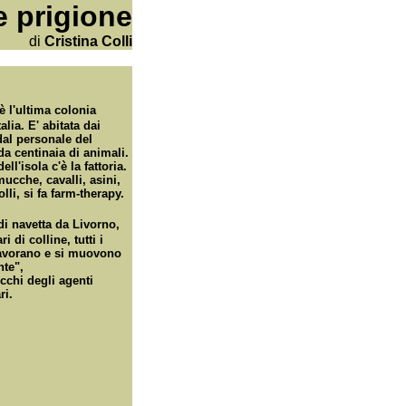
 prigione
di
Cristina Colli
è l'ultima colonia
alia. E' abitata dai
dal personale del
da centinaia di animali.
ell'isola c'è la fattoria.
ucche, cavalli, asini,
lli, si fa farm-therapy.
di navetta da Livorno,
ri di colline, tutti i
lavorano e si muovono
nte",
occhi degli agenti
ri.