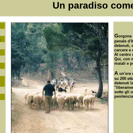
Un paradiso come
G
orgona 
.
penale d'It
detenuti, 
carcere e 
Al centro d
Qui, con m
maiali e po
A
un'ora 
su 200 etta
detenuti 
"liberame
sotto gli 
penitenzia