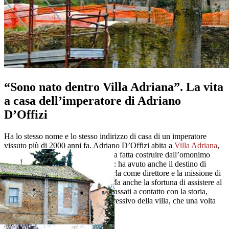
“Sono nato dentro Villa Adriana”. La vita
a casa dell’imperatore di Adriano
D’Offizi
Ha lo stesso nome e lo stesso indirizzo di casa di un imperatore
vissuto più di 2000 anni fa. Adriano D’Offizi abita a
Villa Adriana
,
all’interno della maestosa residenza fatta costruire dall’omonimo
imperatore nel 132 d.C.. Non solo: ha avuto anche il destino di
nascerci dentro, il compito di curarla come direttore e la missione di
raccontare a tutti la sua bellezza. Ma anche la sfortuna di assistere al
suo declino. Oggi, dopo 83 anni passati a contatto con la storia,
osserva impotente il degrado progressivo della villa, che una volta
era “il suo gioiello”.