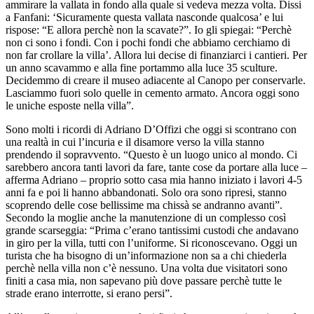
ammirare la vallata in fondo alla quale si vedeva mezza volta. Dissi
a Fanfani: ‘Sicuramente questa vallata nasconde qualcosa’ e lui
rispose: “E allora perchè non la scavate?”. Io gli spiegai: “Perchè
non ci sono i fondi. Con i pochi fondi che abbiamo cerchiamo di
non far crollare la villa’. Allora lui decise di finanziarci i cantieri. Per
un anno scavammo e alla fine portammo alla luce 35 sculture.
Decidemmo di creare il museo adiacente al Canopo per conservarle.
Lasciammo fuori solo quelle in cemento armato. Ancora oggi sono
le uniche esposte nella villa”.
Sono molti i ricordi di Adriano D’Offizi che oggi si scontrano con
una realtà in cui l’incuria e il disamore verso la villa stanno
prendendo il sopravvento. “Questo è un luogo unico al mondo. Ci
sarebbero ancora tanti lavori da fare, tante cose da portare alla luce –
afferma Adriano – proprio sotto casa mia hanno iniziato i lavori 4-5
anni fa e poi li hanno abbandonati. Solo ora sono ripresi, stanno
scoprendo delle cose bellissime ma chissà se andranno avanti”.
Secondo la moglie anche la manutenzione di un complesso così
grande scarseggia: “Prima c’erano tantissimi custodi che andavano
in giro per la villa, tutti con l’uniforme. Si riconoscevano. Oggi un
turista che ha bisogno di un’informazione non sa a chi chiederla
perchè nella villa non c’è nessuno. Una volta due visitatori sono
finiti a casa mia, non sapevano più dove passare perchè tutte le
strade erano interrotte, si erano persi”.