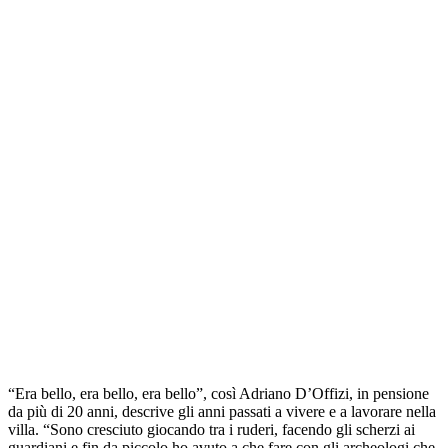
“Era bello, era bello, era bello”, così Adriano D’Offizi, in pensione
da più di 20 anni, descrive gli anni passati a vivere e a lavorare nella
villa. “Sono cresciuto giocando tra i ruderi, facendo gli scherzi ai
guardiani e fin da piccolo ho avuto a che fare con gli archeologi che