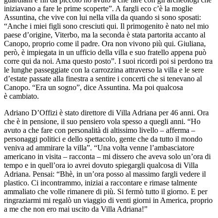
iniziavano a fare le prime scoperte”. A fargli eco c’è la moglie
Assuntina, che vive con lui nella villa da quando si sono sposati:
“Anche i miei figli sono cresciuti qui. Il primogenito è nato nel mio
paese d’origine, Viterbo, ma la seconda è stata partorita accanto al
Canopo, proprio come il padre. Ora non vivono più qui. Giuliana,
però, è impiegata in un ufficio della villa e suo fratello appena può
corre qui da noi. Ama questo posto”. I suoi ricordi poi si perdono tra
le lunghe passeggiate con la carrozzina attraverso la villa e le sere
d’estate passate alla finestra a sentire i concerti che si tenevano al
Canopo. “Era un sogno”, dice Assuntina. Ma poi qualcosa
è cambiato.
Adriano D’Offizi è stato direttore di Villa Adriana per 46 anni. Ora
che è in pensione, il suo pensiero vola spesso a quegli anni. “Ho
avuto a che fare con personalità di altissimo livello – afferma –
personaggi politici e dello spettacolo, gente che da tutto il mondo
veniva ad ammirare la villa”. “Una volta venne l’ambasciatore
americano in visita – racconta – mi dissero che aveva solo un’ora di
tempo e in quell’ora io avrei dovuto spiegargli qualcosa di Villa
Adriana. Pensai: “Bhè, in un’ora posso al massimo fargli vedere il
plastico. Ci incontrammo, iniziai a raccontare e rimase talmente
ammaliato che volle rimanere di più. Si fermò tutto il giorno. E per
ringraziarmi mi regalò un viaggio di venti giorni in America, proprio
a me che non ero mai uscito da Villa Adriana!”