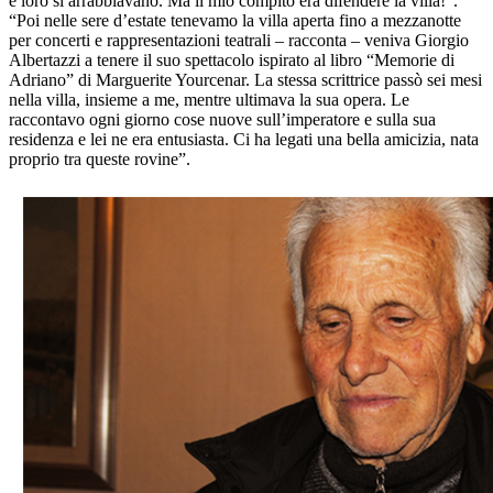
e loro si arrabbiavano. Ma il mio compito era difendere la villa!”.
“Poi nelle sere d’estate tenevamo la villa aperta fino a mezzanotte
per concerti e rappresentazioni teatrali – racconta – veniva Giorgio
Albertazzi a tenere il suo spettacolo ispirato al libro “Memorie di
Adriano” di Marguerite Yourcenar. La stessa scrittrice passò sei mesi
nella villa, insieme a me, mentre ultimava la sua opera. Le
raccontavo ogni giorno cose nuove sull’imperatore e sulla sua
residenza e lei ne era entusiasta. Ci ha legati una bella amicizia, nata
proprio tra queste rovine”.