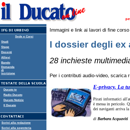
Immagini e link ai lavori di fine cors
Sede e Corsi
I dossier degli ex 
Studi
Stage
Docenti
Allievi
28 inchieste multimedial
Bando
Domanda
di
iscrizione
Per i contributi audio-video, scarica 
E-privacy. La tu
Ducato tv
Radio Ducato
Pirati informatici all'
Ducato Notizie
è messa in pericolo. Q
Il Ducato
dei naviganti arriva la
di
Barbara Acquaviti
Scrivi alla redazione
Scrivi alla segreteria