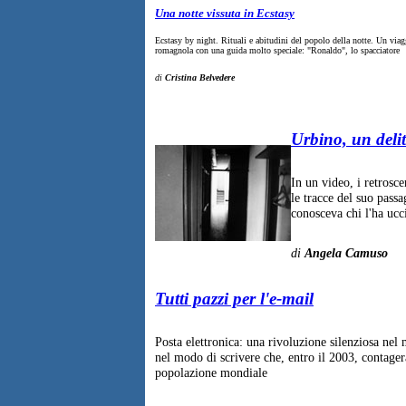
Una notte vissuta in Ecstasy
Ecstasy by night. Rituali e abitudini del popolo della notte. Un viagg
romagnola con una guida molto speciale: "Ronaldo", lo spacciatore
di
Cristina Belvedere
Urbino, un delit
In un video, i retrosce
le tracce del suo passa
conosceva chi l'ha ucc
di
Angela Camuso
Tutti pazzi per l'e-mail
Posta elettronica: una rivoluzione silenziosa ne
nel modo di scrivere che, entro il 2003, contager
popolazione mondiale