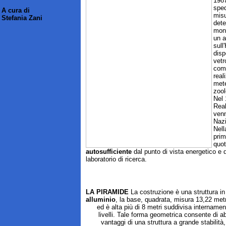
198
sped
A cura di
misu
Stefania Zani
dete
mont
un a
sull
disp
vetr
come
real
mete
zool
Nel 
Real
venn
Naz
Nell
prim
quot
autosufficiente
dal punto di vista energetico e d
laboratorio di ricerca.
LA PIRAMIDE
La costruzione è una struttura i
alluminio
, la base, quadrata, misura 13,22 metri
ed è alta più di 8 metri suddivisa internament
livelli. Tale forma geometrica consente di ab
vantaggi di una struttura a grande stabilità,