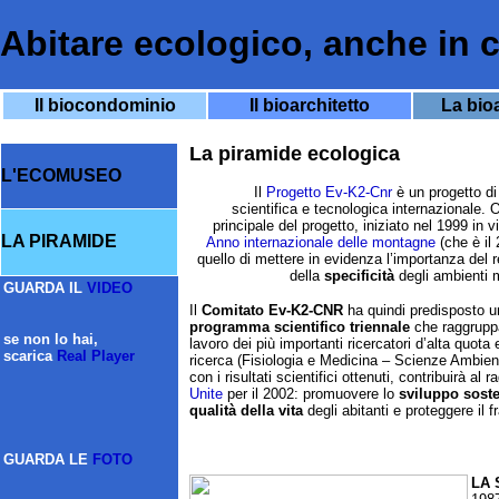
Abitare ecologico, anche in c
Il biocondominio
Il bioarchitetto
La bioa
La piramide ecologica
L'ECOMUSEO
Il
Progetto Ev-K2-Cnr
è un progetto d
scientifica e tecnologica internazionale. O
principale del progetto, iniziato nel 1999 in vi
LA PIRAMIDE
Anno internazionale delle montagne
(che è il 
quello di mettere in evidenza l’importanza del 
della
specificità
degli ambienti 
GUARDA IL
VIDEO
Il
Comitato Ev-K2-CNR
ha quindi predisposto u
programma scientifico triennale
che raggruppa
se non lo hai,
lavoro dei più importanti ricercatori d’alta quota
scarica
Real Player
ricerca (Fisiologia e Medicina – Scienze Ambien
con i risultati scientifici ottenuti, contribuirà al 
Unite
per il 2002: promuovere lo
sviluppo soste
qualità
della vita
degli abitanti e proteggere il f
GUARDA LE
FOTO
LA 