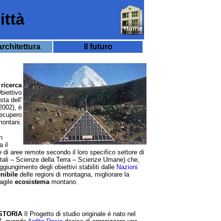
ittà
rchitettura
Il futuro
i
ricerca
biettivo
sta dell'
2002), è
recupero
montani.
n
 il
 e di aree remote secondo il loro specifico settore di
tali – Scienze della Terra – Scienze Umane) che,
raggiungimento degli obiettivi stabiliti dalle
Nazioni
nibile
delle regioni di montagna, migliorare la
ragile
ecosistema
montano.
STORIA
Il Progetto di studio originale è nato nel