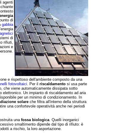
li agenti
cchiante
contesto
energia
 punto di
na
gabbia
’energia
agnetici
istemi di
 rifiuti,
azioni e
persone.
ione e rispettoso dell'ambiente composto da una
nelli fotovoltaici
.
Per il
riscaldamento
si usa parte
rio, che viene automaticamente dissipata sotto
lo elettronico. Un impianto di riscaldamento ad aria
isponibile per un minimo di condizionamento. In
adiazione solare
che filtra all'interno della struttura
ntire una confortevole operatività anche nei periodi
ostruita una
fossa biologica
. Quelli inorganici
ccessivo smaltimento dipende dal tipo di rifiuto: è
odotti a rischio, la loro asportazione.