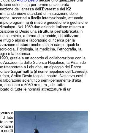
7, quando
Ardito Desio
decise di organizzare una
izione scientifica per fornire un’accurata
razione dell’altezza dell’
Everest
e del
K2
rminando nuovi standard di misurazione delle
agne, accettati a livello internazionale, attuando
mpio programma di misure geodetiche e geofisiche
'Himalaya.
Nel 1989 due aziende italiane misero a
osizione di Desio una
struttura prefabbricata
in
o e alluminio, a forma di piramide, da utilizzare
 rifugio alpino e laboratorio di ricerca per la
izzazione di
studi
anche in altri campi, quali la
orologia, l’idrologia, la medicina, l’etnografia, la
ogia e la botanica.
1990, grazie a un accordo di collaborazione con la
e Accademia delle Scienze Nepalese, la Piramide
e trasportata a Lobuche, un alpeggio del Parco
ionale
Sagarmatha
(il nome nepalese dell’Everest).
a foto, Ardito Desio taglia il nastro.
Nasceva così il
o laboratorio scientifico semi-permanente d’alta
a, collocato a 5050 m s.l.m., del tutto
otato di tutte le normali attrezzature di un
n
vetro
e
 di lato
e in tre
binare i
 a quelli