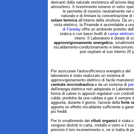
derivanti dalla naturale resistenza all’azione deg
atmosferici. Il rivestimento esterno in vetro spe
le permette di inserirsi neutralmente nel 
naturale e di limitare la concentrazione di
solare termica
all’interno della struttura. Da un
vista elettrico, la Piramide è assimilabile a u
di Faraday
:offre un ambiente protetto dall
statica e con bassi livelli di
campi elettrom
interni. Il Laboratorio è dotato di s
approvvigionamento energetico
, smaltimento
riscaldamento-condizionamento e telecomunic
può ospitare al suo interno 20 
Per assicurare l'autosufficienza energetica del
laboratorio è stato realizzato un sistema di
approvvigionamento elettrico di facile manutenz
centrale microidraulica
e da un sistema di
pan
dell'energia elettrica non adoperata in Laborato
forma di calore in appositi regolatori con control
calda, prodotta da una caldaia a gas è sempre d
aggiunta, durante il giorno, l'azione della
forte r
apporta un effetto riscaldante sufficiente a gara
più freddi.
Per lo smaltimento dei
rifiuti organici
è stata c
vengono distinti in carta, metallo e vetro e il su
previsto il loro incenerimento o, se si tratta di pr