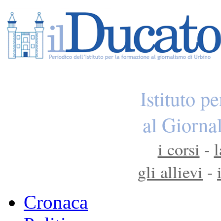
Istituto p
al Giorna
i corsi
-
l
gli allievi
-
Cronaca