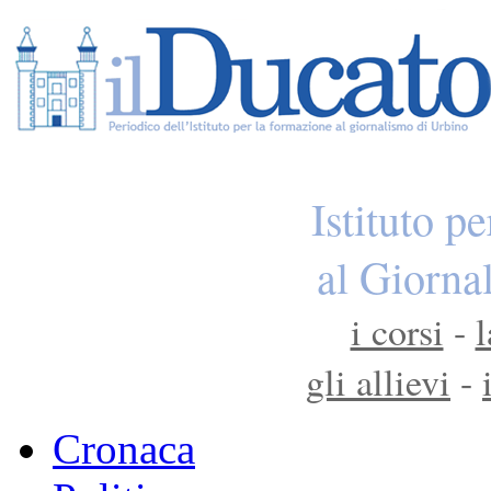
Istituto p
al Giorna
i corsi
-
l
gli allievi
-
Cronaca