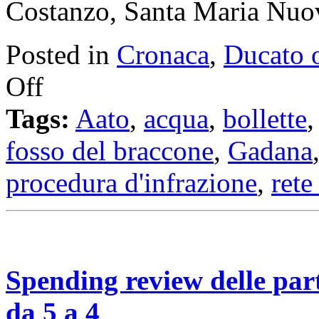
Costanzo, Santa Maria Nu
Posted in
Cronaca
,
Ducato 
Off
Tags:
Aato
,
acqua
,
bollette
fosso del braccone
,
Gadana
procedura d'infrazione
,
rete
Spending review delle par
da 5 a 4