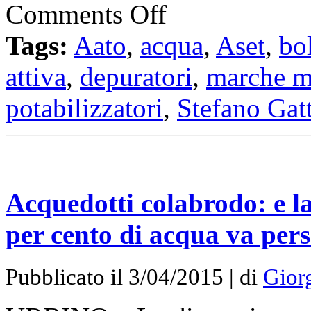
Comments Off
Tags:
Aato
,
acqua
,
Aset
,
bol
attiva
,
depuratori
,
marche mu
potabilizzatori
,
Stefano Gat
Acquedotti colabrodo: e la 
per cento di acqua va per
Pubblicato il 3/04/2015 | di
Giorg