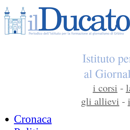
Istituto p
al Giorna
i corsi
-
l
gli allievi
-
Cronaca