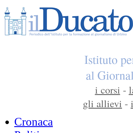
Istituto p
al Giorna
i corsi
-
l
gli allievi
-
Cronaca