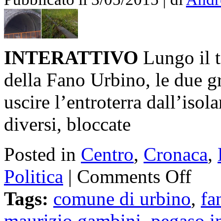
INTERATTIVO
Lungo il t
della Fano Urbino, le due g
uscire l’entroterra dall’iso
diversi, bloccate
Posted in
Centro
,
Cronaca
,
Politica
|
Comments Off
Tags:
comune di urbino
,
fa
maurizio gambini
,
pegaso i