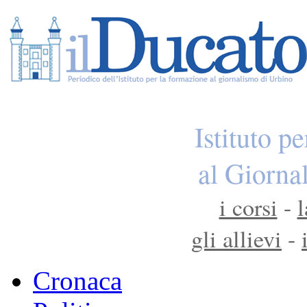
Istituto p
al Giorna
i corsi
-
l
gli allievi
-
Cronaca