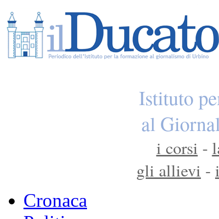
Istituto p
al Giorna
i corsi
-
l
gli allievi
-
Cronaca