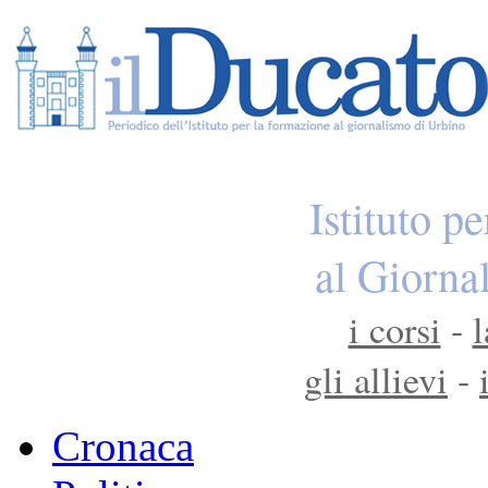
Istituto p
al Giorna
i corsi
-
l
gli allievi
-
Cronaca