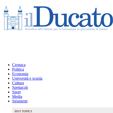
Cronaca
Politica
Economia
Università e scuola
Cultura
Spettacoli
Sport
Media
Strumenti
HOT TOPICS