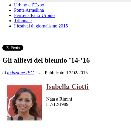
Urbino e l’Expo
Ponte Armellina
Ferrovia Fano-Urbino
Tribunale
I festival di giornalismo 2015
Gli allievi del biennio ’14-’16
di
redazione IFG
- Pubblicato il 2/02/2015
Isabella Ciotti
Nata a Rimini
il 7/12/1989