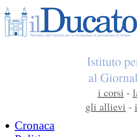
Istituto p
al Giorna
i corsi
-
l
gli allievi
-
Cronaca