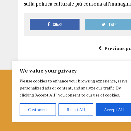
sulla politica culturale più consona all’immagine
SHARE
TWEET
Previous po
We value your privacy
We use cookies to enhance your browsing experience, serve
Istituto per la Formazione al Giornalismo
personalized ads or content, and analyze our traffic. By
di Urbino
clicking "Accept All", you consent to our use of cookies.
Palazzo nuovo Albani
Customize
Piazza della Repubblica 3 (terzo piano), 61029, Urbino
Reject All
Accept All
Cookie
|
Informativa selezioni
|
Info richieste dalla L. 124/2017