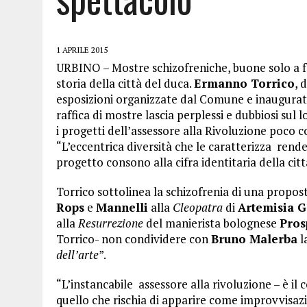
1 APRILE 2015
URBINO – Mostre schizofreniche, buone solo a far
storia della città del duca.
Ermanno Torrico
, 
esposizioni organizzate dal Comune e inaugur
raffica di mostre lascia perplessi e dubbiosi sul l
i progetti dell’assessore alla Rivoluzione poco c
“L’eccentrica diversità che le caratterizza rend
progetto consono alla cifra identitaria della cit
Torrico sottolinea la schizofrenia di una propost
Rops
e
Mannelli
alla
Cleopatra
di
Artemisia G
alla
Resurrezione
del manierista bolognese
Pros
Torrico- non condividere con
Bruno Malerba
l
dell’arte
”.
“L’instancabile assessore alla rivoluzione – è il
quello che rischia di apparire come improvvisaz