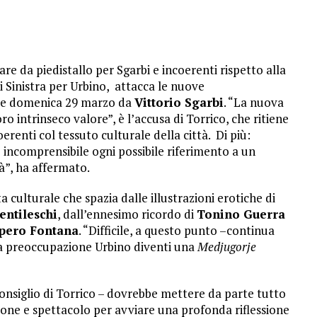
e da piedistallo per Sgarbi e incoerenti rispetto alla
di Sinistra per Urbino, attacca le nuove
ate domenica 29 marzo da
Vittorio Sgarbi
. “La nuova
oro intrinseco valore”, è l’accusa di Torrico, che ritiene
oerenti col tessuto culturale della città. Di più:
e incomprensibile ogni possibile riferimento a un
tà”, ha affermato.
a culturale che spazia dalle illustrazioni erotiche di
entileschi
, dall’ennesimo ricordo di
Tonino Guerra
pero Fontana
. “Difficile, a questo punto –continua
a preoccupazione Urbino diventi una
Medjugorje
 consiglio di Torrico – dovrebbe mettere da parte tutto
ione e spettacolo per avviare una profonda riflessione