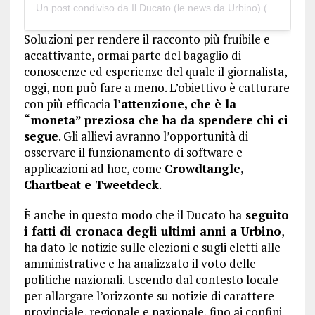
Un post condiviso da Il Ducato (le news da Urbino) (@ilducatourbino)
Soluzioni per rendere il racconto più fruibile e
accattivante, ormai parte del bagaglio di
conoscenze ed esperienze del quale il giornalista,
oggi, non può fare a meno. L’obiettivo è catturare
con più efficacia
l’attenzione, che è la
“moneta” preziosa che ha da spendere chi ci
segue
. Gli allievi avranno l’opportunità di
osservare il funzionamento di software e
applicazioni ad hoc, come
Crowdtangle,
Chartbeat e Tweetdeck
.
È anche in questo modo che il Ducato ha
seguito
i fatti di cronaca degli ultimi anni a Urbino
,
ha dato le notizie sulle elezioni e sugli eletti alle
amministrative e ha analizzato il voto delle
politiche nazionali. Uscendo dal contesto locale
per allargare l’orizzonte su notizie di carattere
provinciale, regionale e nazionale, fino ai confini