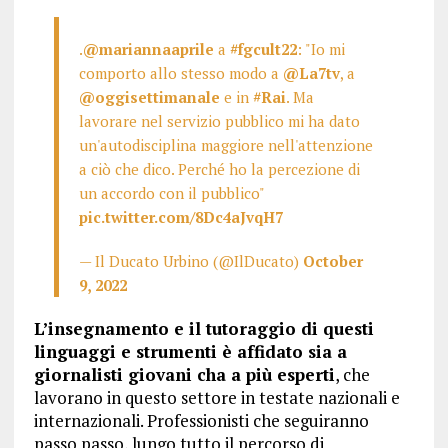
.
@mariannaaprile
a
#fgcult22
: "Io mi
comporto allo stesso modo a
@La7tv
, a
@oggisettimanale
e in
#Rai
. Ma
lavorare nel servizio pubblico mi ha dato
un'autodisciplina maggiore nell'attenzione
a ciò che dico. Perché ho la percezione di
un accordo con il pubblico"
pic.twitter.com/8Dc4aJvqH7
— Il Ducato Urbino (@IlDucato)
October
9, 2022
L’insegnamento e il tutoraggio di questi
linguaggi e strumenti è affidato sia a
giornalisti giovani cha a più esperti
, che
lavorano in questo settore in testate nazionali e
internazionali. Professionisti che seguiranno
passo passo, lungo tutto il percorso di