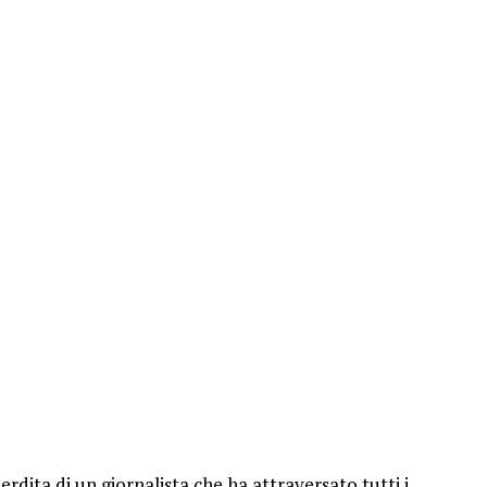
erdita di un giornalista che ha attraversato tutti i