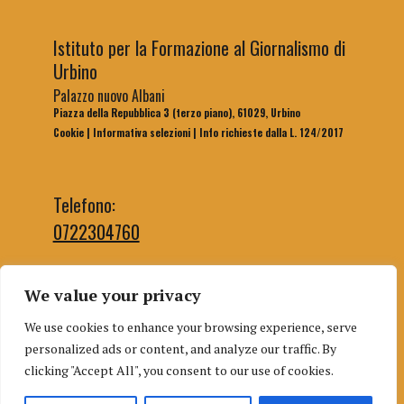
Istituto per la Formazione al Giornalismo di
Urbino
Palazzo nuovo Albani
Piazza della Repubblica 3 (terzo piano), 61029, Urbino
Cookie
|
Informativa selezioni
|
Info richieste dalla L. 124/2017
Telefono:
0722304760
We value your privacy
Email segreteria:
We use cookies to enhance your browsing experience, serve
segreteriaifg@uniurb.it
personalized ads or content, and analyze our traffic. By
Email redazione:
clicking "Accept All", you consent to our use of cookies.
redazioneifgurbino@gmail.com