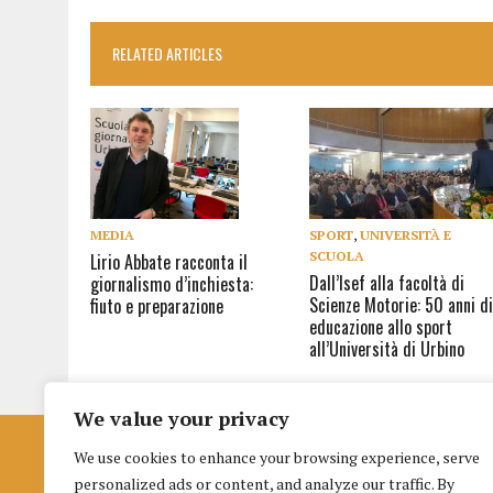
RELATED ARTICLES
SPORT
,
UNIVERSITÀ E
MEDIA
SCUOLA
Lirio Abbate racconta il
Dall’Isef alla facoltà di
giornalismo d’inchiesta:
Scienze Motorie: 50 anni d
fiuto e preparazione
educazione allo sport
all’Università di Urbino
We value your privacy
We use cookies to enhance your browsing experience, serve
Istituto per la Formazione al Giornalismo
personalized ads or content, and analyze our traffic. By