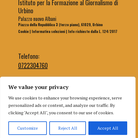
Istituto per la Formazione al Giornalismo di
Urbino
Palazzo nuovo Albani
Piazza della Repubblica 3 (terzo piano), 61029, Urbino
Cookie
|
Informativa selezioni
|
Info richieste dalla L. 124/2017
Telefono:
0722304760
We value your privacy
Email segreteria:
We use cookies to enhance your browsing experience, serve
segreteriaifg@uniurb.it
personalized ads or content, and analyze our traffic. By
Email redazione:
clicking "Accept All", you consent to our use of cookies.
redazioneifgurbino@gmail.com
Customize
Reject All
Accept All