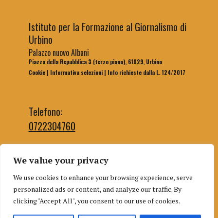
Istituto per la Formazione al Giornalismo di
Urbino
Palazzo nuovo Albani
Piazza della Repubblica 3 (terzo piano), 61029, Urbino
Cookie
|
Informativa selezioni
|
Info richieste dalla L. 124/2017
Telefono:
0722304760
We value your privacy
Email segreteria:
We use cookies to enhance your browsing experience, serve
segreteriaifg@uniurb.it
personalized ads or content, and analyze our traffic. By
Email redazione:
clicking "Accept All", you consent to our use of cookies.
redazioneifgurbino@gmail.com