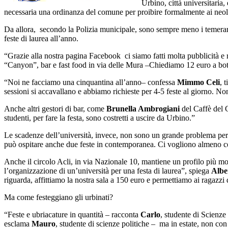
Urbino, città universitaria,
necessaria una ordinanza del comune per proibire formalmente ai neolau
Da allora, secondo la Polizia municipale, sono sempre meno i temerari c
feste di laurea all’anno.
“Grazie alla nostra pagina Facebook ci siamo fatti molta pubblicità e 
“Canyon”, bar e fast food in via delle Mura –Chiediamo 12 euro a botti
“Noi ne facciamo una cinquantina all’anno– confessa
Mimmo Celi
, 
sessioni si accavallano e abbiamo richieste per 4-5 feste al giorno. No
Anche altri gestori di bar, come
Brunella Ambrogiani
del Caffè del C
studenti, per fare la festa, sono costretti a uscire da Urbino.”
Le scadenze dell’università, invece, non sono un grande problema per
può ospitare anche due feste in contemporanea. Ci vogliono almeno cent
Anche il circolo Acli, in via Nazionale 10, mantiene un profilo più mo
l’organizzazione di un’università per una festa di laurea”, spiega
Albe
riguarda, affittiamo la nostra sala a 150 euro e permettiamo ai ragazzi
Ma come festeggiano gli urbinati?
“Feste e ubriacature in quantità – racconta
Carlo
, studente di Scienze 
esclama
Mauro
, studente di scienze politiche – ma in estate, non co