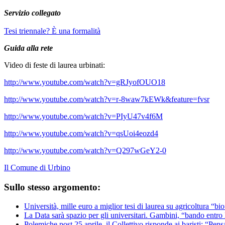
Servizio collegato
Tesi triennale? È una formalità
Guida alla rete
Video di feste di laurea urbinati:
http://www.youtube.com/watch?v=gRJyofOUO18
http://www.youtube.com/watch?v=r-8waw7kEWk&feature=fvsr
http://www.youtube.com/watch?v=PIyU47v4f6M
http://www.youtube.com/watch?v=qsUoi4eozd4
http://www.youtube.com/watch?v=Q297wGeY2-0
Il Comune di Urbino
Sullo stesso argomento:
Università, mille euro a miglior tesi di laurea su agricoltura “bi
La Data sarà spazio per gli universitari. Gambini, “bando entro 
Polemiche post 25 aprile, il Collettivo risponde ai baristi: “Pens