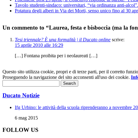
Tavolo studenti-sindaco: universitari, “via ordinanza anti-alcol
Potatura degli alberi in Via dei Morti, senso unico fino al 30 apr
Un commento to “Laurea, festa e bisboccia (ma la fon
Tesi triennale? È una formalità | il Ducato online
scrive:
15 aprile 2010 alle 16:29
[…] Fontana proibita per i neolaureati […]
Questo sito utilizza cookie, propri e di terze parti, per il corretto fu
Proseguendo la navigazione del sito acconsenti all'uso dei cookie.
Inf
Ducato Notizie
Ifg Urbino: le attività della scuola riprenderanno a novembre 2
6 mag 2015
FOLLOW US