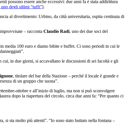
amenti possono essere anche eccessivi: due anni fa è stata addirittura
uno degli ultimi “tuffi”
].
ia al divertimento: Urbino, da città universitaria, ospita centinaia di
o improvvisate – racconta
Claudio Radi
, uno dei due soci del
in media 100 euro e diamo bibite e buffet. Ci sono periodi in cui le
 danneggiati”.
ui, in due giorni, si accavallano le discussioni di sei facoltà e gli
ignone
, titolare del bar della Stazione – perché il locale è grande e
presenza di un gruppo che suona”.
ttembre-ottobre e all’inizio di luglio, ma non si può sconvolgere
 laurea dopo la riapertura del circolo, circa due anni fa: “Per quanto ci
, si sta molto più attenti”. “Io sono stato buttato nella fontana –