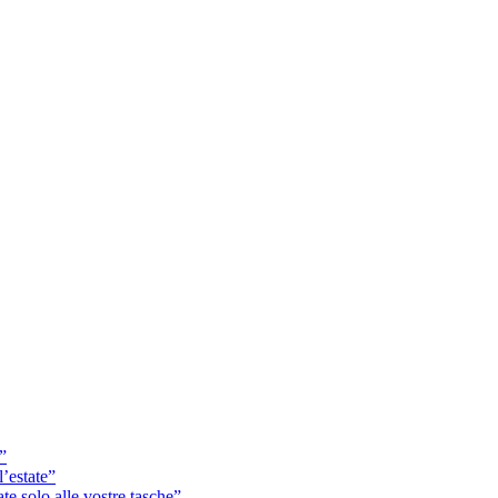
o”
l’estate”
ate solo alle vostre tasche”