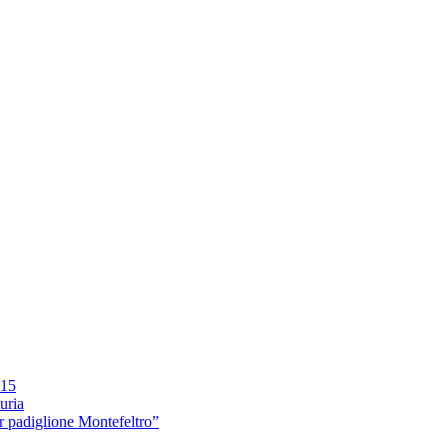
015
uria
r padiglione Montefeltro”