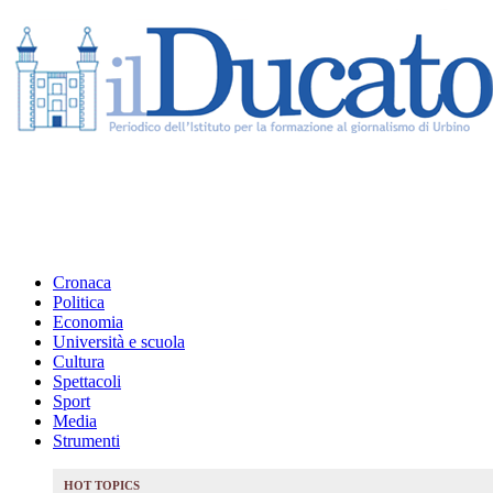
Cronaca
Politica
Economia
Università e scuola
Cultura
Spettacoli
Sport
Media
Strumenti
HOT TOPICS