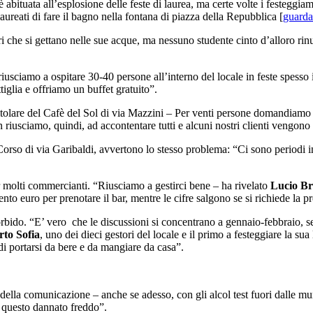
 è abituata all’esplosione delle feste di laurea, ma certe volte i festeggi
reati di fare il bagno nella fontana di piazza della Repubblica [
guarda 
he si gettano nelle sue acque, ma nessuno studente cinto d’alloro rinunc
riusciamo a ospitare 30-40 persone all’interno del locale in feste spess
glia e offriamo un buffet gratuito”.
titolare del Cafè del Sol di via Mazzini – Per venti persone domandiamo 
n riusciamo, quindi, ad accontentare tutti e alcuni nostri clienti vengono
orso di via Garibaldi, avvertono lo stesso problema: “Ci sono periodi in c
 molti commercianti. “Riusciamo a gestirci bene – ha rivelato
Lucio Br
o euro per prenotare il bar, mentre le cifre salgono se si richiede la 
rbido. “E’ vero che le discussioni si concentrano a gennaio-febbraio, se
rto Sofia
, uno dei dieci gestori del locale e il primo a festeggiare la sua
 di portarsi da bere e da mangiare da casa”.
della comunicazione – anche se adesso, con gli alcol test fuori dalle mura
n questo dannato freddo”.