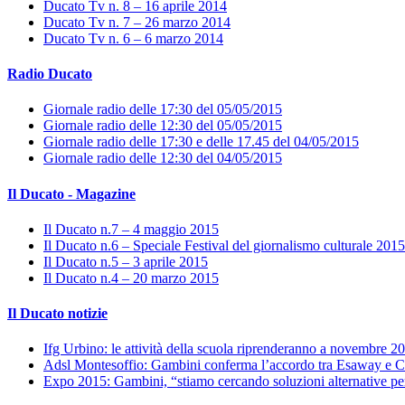
Ducato Tv n. 8 – 16 aprile 2014
Ducato Tv n. 7 – 26 marzo 2014
Ducato Tv n. 6 – 6 marzo 2014
Radio Ducato
Giornale radio delle 17:30 del 05/05/2015
Giornale radio delle 12:30 del 05/05/2015
Giornale radio delle 17:30 e delle 17.45 del 04/05/2015
Giornale radio delle 12:30 del 04/05/2015
Il Ducato - Magazine
Il Ducato n.7 – 4 maggio 2015
Il Ducato n.6 – Speciale Festival del giornalismo culturale 2015
Il Ducato n.5 – 3 aprile 2015
Il Ducato n.4 – 20 marzo 2015
Il Ducato notizie
Ifg Urbino: le attività della scuola riprenderanno a novembre 2
Adsl Montesoffio: Gambini conferma l’accordo tra Esaway e C
Expo 2015: Gambini, “stiamo cercando soluzioni alternative pe