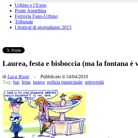
Urbino e l’Expo
Ponte Armellina
Ferrovia Fano-Urbino
Tribunale
I festival di giornalismo 2015
Laurea, festa e bisboccia (ma la fontana è v
di
Luca Rossi
- Pubblicato il 14/04/2010
Tag:
bar
,
festa
,
laurea
,
polizia municipale
,
università