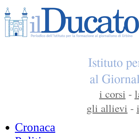
Istituto p
al Giorna
i corsi
-
l
gli allievi
-
Cronaca