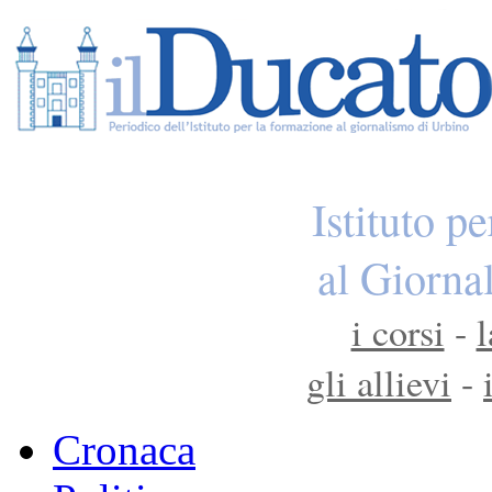
Istituto p
al Giorna
i corsi
-
l
gli allievi
-
Cronaca