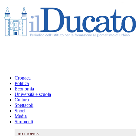
Cronaca
Politica
Economia
Università e scuola
Cultura
Spettacoli
Sport
Media
Strumenti
HOT TOPICS