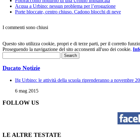
Fotoracconto notturno di una Urbino imbiancata
Acqua a Urbino: nessun problema per l’erogazione
Porte bloccate, centro chiuso. Cadono blocchi di neve
I commenti sono chiusi
Questo sito utilizza cookie, propri e di terze parti, per il corretto fu
Proseguendo la navigazione del sito acconsenti all'uso dei cookie.
Inf
Ducato Notizie
Ifg Urbino: le attività della scuola riprenderanno a novembre 2
6 mag 2015
FOLLOW US
LE ALTRE TESTATE