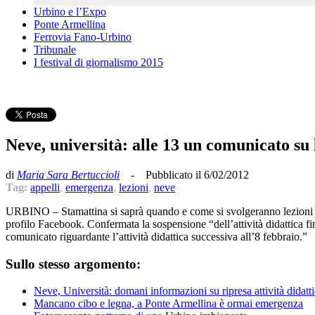
Urbino e l’Expo
Ponte Armellina
Ferrovia Fano-Urbino
Tribunale
I festival di giornalismo 2015
Neve, università: alle 13 un comunicato su l
di
Maria Sara Bertuccioli
- Pubblicato il 6/02/2012
Tag:
appelli
,
emergenza
,
lezioni
,
neve
‎URBINO – Stamattina si saprà quando e come si svolgeranno lezioni e a
profilo Facebook. Confermata la sospensione “dell’attività didattica f
comunicato riguardante l’attività didattica successiva all’8 febbraio.”
Sullo stesso argomento:
Neve, Università: domani informazioni su ripresa attività didatt
Mancano cibo e legna, a Ponte Armellina è ormai emergenza