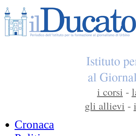
Istituto p
al Giorna
i corsi
-
l
gli allievi
-
Cronaca