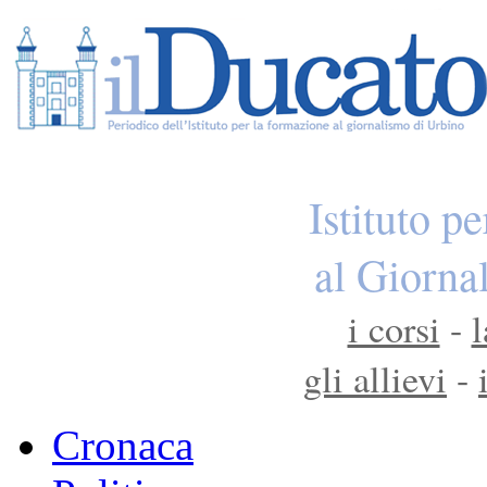
Istituto p
al Giorna
i corsi
-
l
gli allievi
-
Cronaca