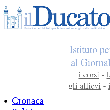
Istituto p
al Giorna
i corsi
-
l
gli allievi
-
Cronaca