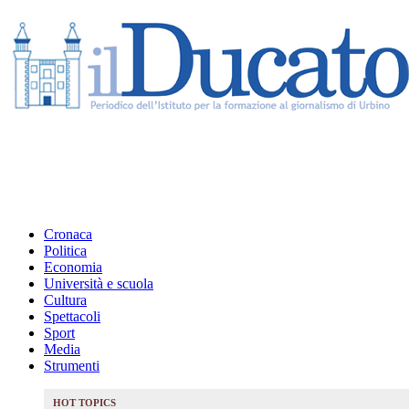
Cronaca
Politica
Economia
Università e scuola
Cultura
Spettacoli
Sport
Media
Strumenti
HOT TOPICS