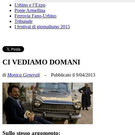
Urbino e l’Expo
Ponte Armellina
Ferrovia Fano-Urbino
Tribunale
I festival di giornalismo 2015
CI VEDIAMO DOMANI
di
Monica Generali
- Pubblicato il 9/04/2013
Sullo stesso argomento: