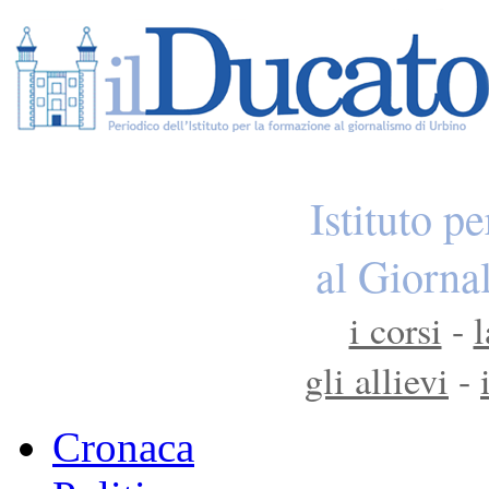
Istituto p
al Giorna
i corsi
-
l
gli allievi
-
Cronaca