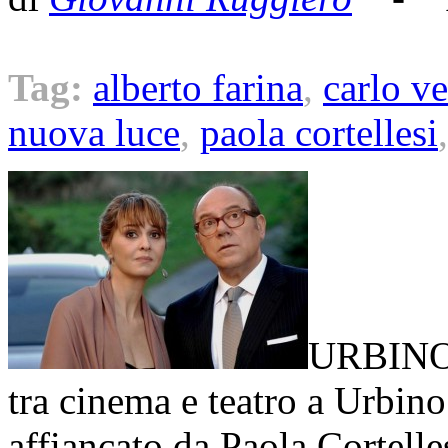
Tag:
alberto farina
,
carlo v
nuova luce
,
paola cortellesi
URBINO –
tra cinema e teatro a Urbino
affiancato da Paola Cortell