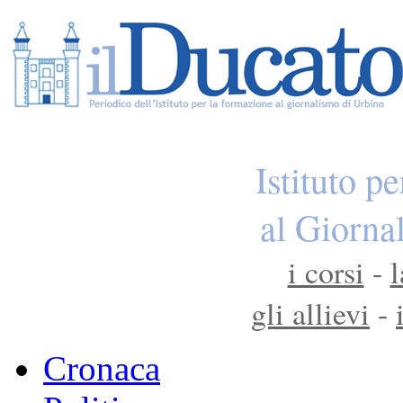
Istituto p
al Giorna
i corsi
-
l
gli allievi
-
Cronaca