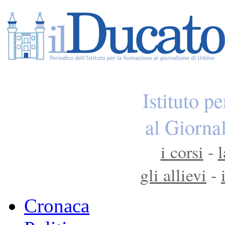
Istituto p
al Giorna
i corsi
-
l
gli allievi
-
Cronaca