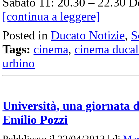
Sabato 11: 20.30 – 22.30 
[continua a leggere]
Posted in
Ducato Notizie
,
S
Tags:
cinema
,
cinema ducal
urbino
Università, una giornata d
Emilio Pozzi
Pubblicato il 22/04/2013 | di
Mar