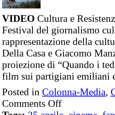
VIDEO
Cultura e Resistenza
Festival del giornalismo cult
rappresentazione della cultu
Della Casa e Giacomo Manzo
proiezione di “Quando i te
film sui partigiani emiliani
Posted in
Colonna-Media
,
C
Comments Off
Tags:
25 aprile
,
cinema
,
fa