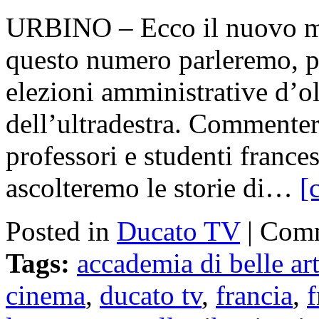
URBINO – Ecco il nuovo ma
questo numero parleremo, pri
elezioni amministrative d’ol
dell’ultradestra. Commentere
professori e studenti france
ascolteremo le storie di…
[
Posted in
Ducato TV
|
Comm
Tags:
accademia di belle ar
cinema
,
ducato tv
,
francia
,
f