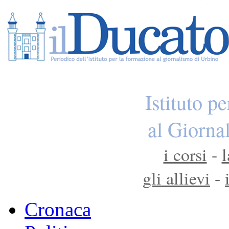
Istituto p
al Giorna
i corsi
-
l
gli allievi
-
Cronaca