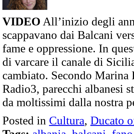
VIDEO
All’inizio degli ann
scappavano dai Balcani verso
fame e oppressione. In quest
di varcare il canale di Sici
cambiato. Secondo Marina La
Radio3, parecchi albanesi s
da moltissimi dalla nostra p
Posted in
Cultura
,
Ducato o
Tags:
albania
,
balcani
,
fano