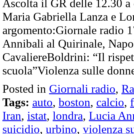
Ascolta il GR delle 12.30 a 
Maria Gabriella Lanza e Lor
argomento:Giornale radio 1
Annibali al Quirinale, Napo
CavaliereBoldrini: “Il rispe
scuola”Violenza sulle don
Posted in
Giornali radio
,
Ra
Tags:
auto
,
boston
,
calcio
,
Iran
,
istat
,
londra
,
Lucia An
suicidio
,
urbino
,
violenza s