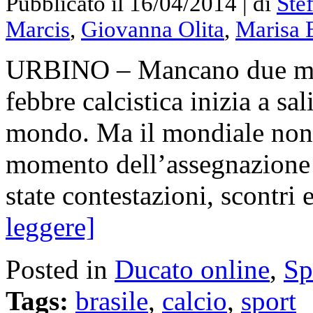
Pubblicato il 16/04/2014 | di
Ste
Marcis
,
Giovanna Olita
,
Marisa 
URBINO – Mancano due mesi 
febbre calcistica inizia a sali
mondo. Ma il mondiale non 
momento dell’assegnazione d
state contestazioni, scontr
leggere]
Posted in
Ducato online
,
Sp
Tags:
brasile
,
calcio
,
sport