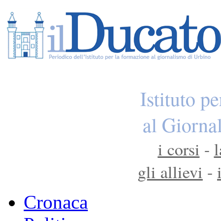
Istituto p
al Giorna
i corsi
-
l
gli allievi
-
Cronaca