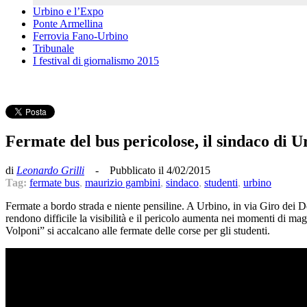
Urbino e l’Expo
Ponte Armellina
Ferrovia Fano-Urbino
Tribunale
I festival di giornalismo 2015
Fermate del bus pericolose, il sindaco di U
di
Leonardo Grilli
- Pubblicato il 4/02/2015
Tag:
fermate bus
,
maurizio gambini
,
sindaco
,
studenti
,
urbino
Fermate a bordo strada e niente pensiline. A Urbino, in via Giro dei Debi
rendono difficile la visibilità e il pericolo aumenta nei momenti di mag
Volponi” si accalcano alle fermate delle corse per gli studenti.