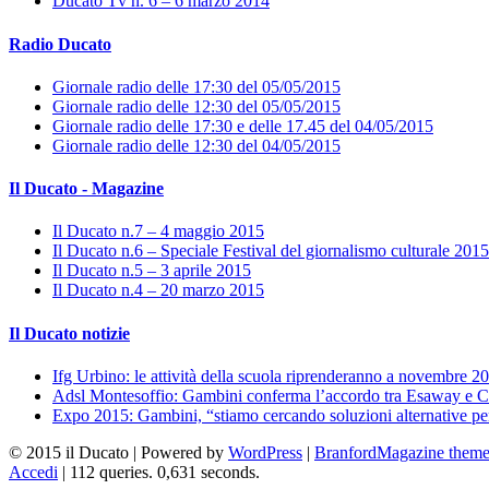
Ducato Tv n. 6 – 6 marzo 2014
Radio Ducato
Giornale radio delle 17:30 del 05/05/2015
Giornale radio delle 12:30 del 05/05/2015
Giornale radio delle 17:30 e delle 17.45 del 04/05/2015
Giornale radio delle 12:30 del 04/05/2015
Il Ducato - Magazine
Il Ducato n.7 – 4 maggio 2015
Il Ducato n.6 – Speciale Festival del giornalismo culturale 2015
Il Ducato n.5 – 3 aprile 2015
Il Ducato n.4 – 20 marzo 2015
Il Ducato notizie
Ifg Urbino: le attività della scuola riprenderanno a novembre 2
Adsl Montesoffio: Gambini conferma l’accordo tra Esaway e C
Expo 2015: Gambini, “stiamo cercando soluzioni alternative pe
© 2015 il Ducato | Powered by
WordPress
|
BranfordMagazine them
Accedi
| 112 queries. 0,631 seconds.