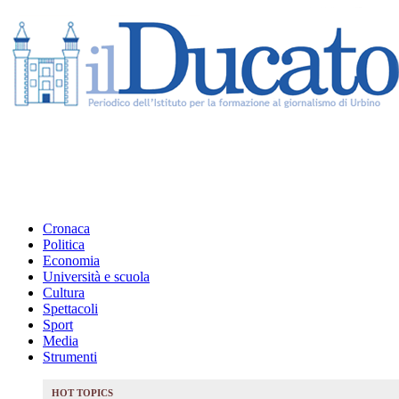
Cronaca
Politica
Economia
Università e scuola
Cultura
Spettacoli
Sport
Media
Strumenti
HOT TOPICS