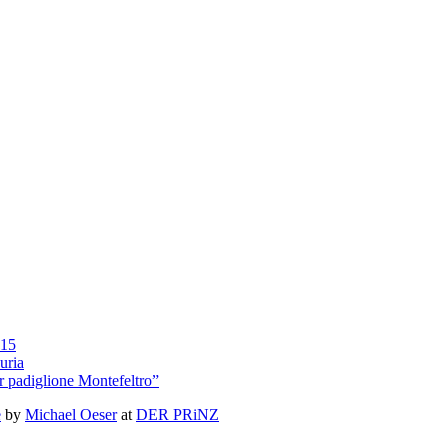
015
uria
r padiglione Montefeltro”
e
by
Michael Oeser
at
DER PRiNZ