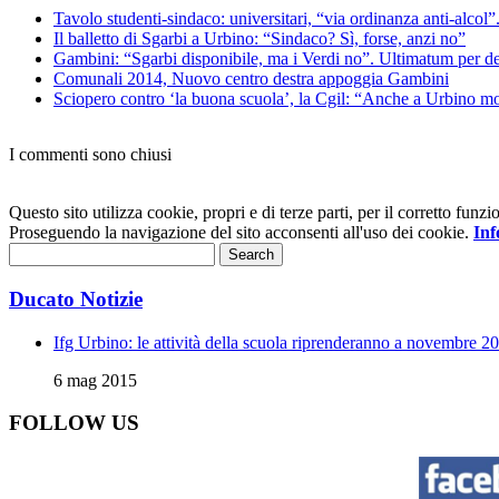
Tavolo studenti-sindaco: universitari, “via ordinanza anti-alcol
Il balletto di Sgarbi a Urbino: “Sindaco? Sì, forse, anzi no”
Gambini: “Sgarbi disponibile, ma i Verdi no”. Ultimatum per dec
Comunali 2014, Nuovo centro destra appoggia Gambini
Sciopero contro ‘la buona scuola’, la Cgil: “Anche a Urbino molt
I commenti sono chiusi
Questo sito utilizza cookie, propri e di terze parti, per il corretto fu
Proseguendo la navigazione del sito acconsenti all'uso dei cookie.
Inf
Ducato Notizie
Ifg Urbino: le attività della scuola riprenderanno a novembre 2
6 mag 2015
FOLLOW US