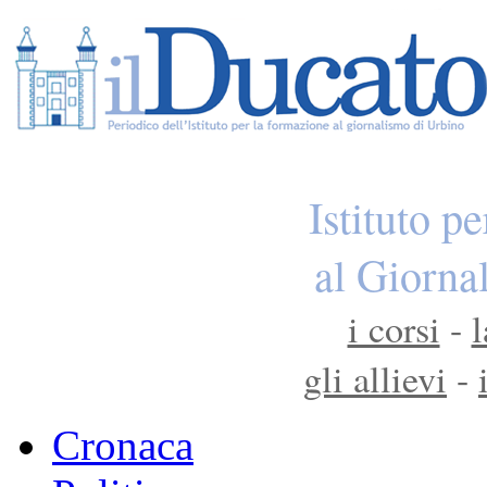
Istituto p
al Giorna
i corsi
-
l
gli allievi
-
Cronaca