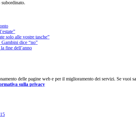
o subordinato.
ronto
l’estate”
ate solo alle vostre tasche”
”. Gambini dice “no”
 la fine dell’anno
nzionamento delle pagine web e per il miglioramento dei servizi. Se vuoi s
ormativa sulla privacy
015