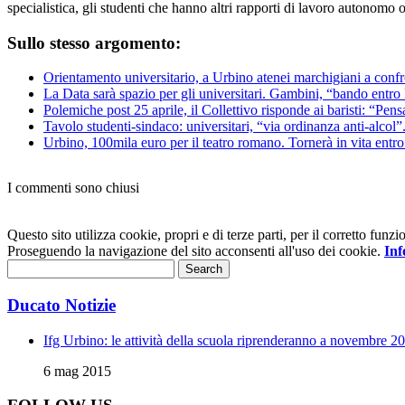
specialistica, gli studenti che hanno altri rapporti di lavoro autonomo 
Sullo stesso argomento:
Orientamento universitario, a Urbino atenei marchigiani a conf
La Data sarà spazio per gli universitari. Gambini, “bando entro 
Polemiche post 25 aprile, il Collettivo risponde ai baristi: “Pens
Tavolo studenti-sindaco: universitari, “via ordinanza anti-alcol
Urbino, 100mila euro per il teatro romano. Tornerà in vita entro
I commenti sono chiusi
Questo sito utilizza cookie, propri e di terze parti, per il corretto fu
Proseguendo la navigazione del sito acconsenti all'uso dei cookie.
Inf
Ducato Notizie
Ifg Urbino: le attività della scuola riprenderanno a novembre 2
6 mag 2015