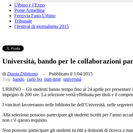
Urbino e l’Expo
Ponte Armellina
Ferrovia Fano-Urbino
Tribunale
I festival di giornalismo 2015
Università, bando per le collaborazioni pa
di
Dania Dibitonto
- Pubblicato il 1/04/2015
Tag:
bando
,
carlo bo
,
part-time
,
università
URBINO – Gli studenti hanno tempo fino al 24 aprile per presentare la
impegno di 200 ore. La selezione verrà effettuata per titoli e il compen
I vincitori lavoreranno nelle biblioteche dell’Università, nelle segreteri
Alla selezione possono partecipare gli studenti iscritti per l’anno acc
non c’è questo requisito.
Non possono partecipare gli studenti iscritti a dottorati di ricerca o mas