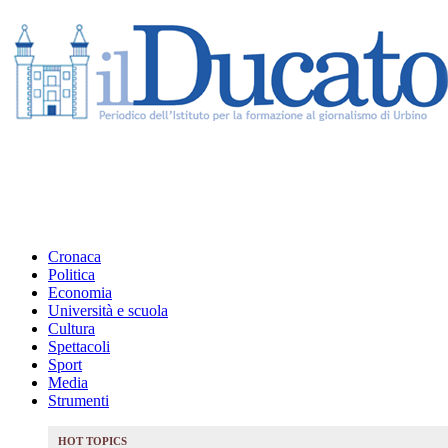
Cronaca
Politica
Economia
Università e scuola
Cultura
Spettacoli
Sport
Media
Strumenti
HOT TOPICS