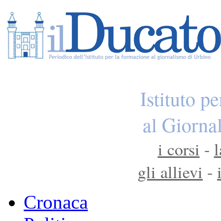
Istituto p
al Giorna
i corsi
-
l
gli allievi
-
Cronaca