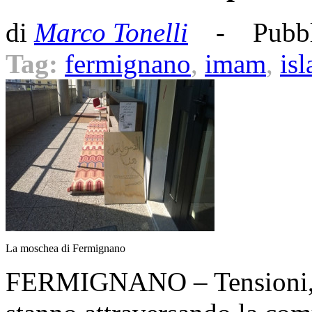
di
Marco Tonelli
- Pubbl
Tag:
fermignano
,
imam
,
is
La moschea di Fermignano
FERMIGNANO – Tensioni, ac