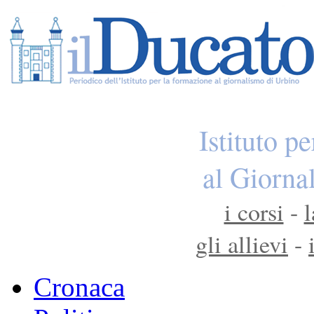
Istituto p
al Giorna
i corsi
-
l
gli allievi
-
Cronaca