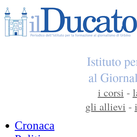
Istituto p
al Giorna
i corsi
-
l
gli allievi
-
Cronaca