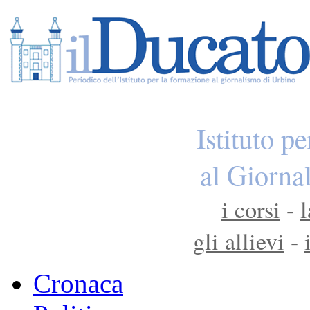
Istituto p
al Giorna
i corsi
-
l
gli allievi
-
Cronaca