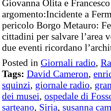
Giovanna Olita e Francesco
argomento:Incidente a Fermig
pericolo Borgo Metauro: Fe
cittadini per salvare l’are
due eventi ricordano l’arch
Posted in
Giornali radio
,
Ra
Tags:
David Cameron
,
enri
squinzi
,
giornale radio
,
gra
dei musei
,
ospedale di Fos
sarteano
,
Siria
,
susanna ca