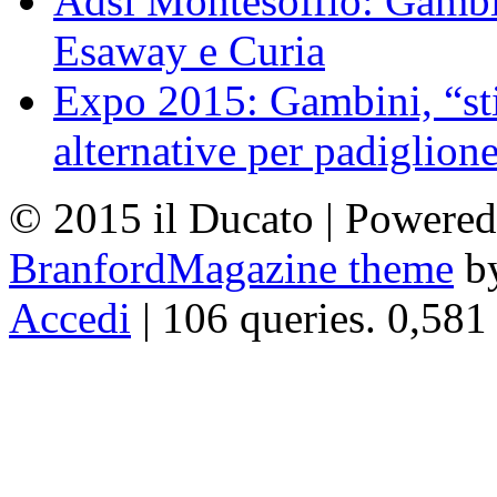
Adsl Montesoffio: Gambi
Esaway e Curia
Expo 2015: Gambini, “st
alternative per padiglion
© 2015 il Ducato | Powere
BranfordMagazine theme
b
Accedi
| 106 queries. 0,581