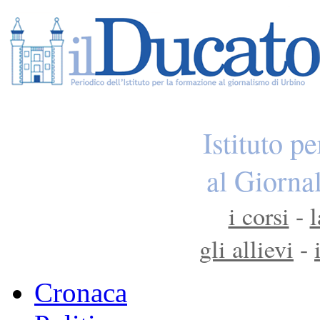
Istituto p
al Giorna
i corsi
-
l
gli allievi
-
Cronaca