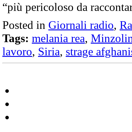
“più pericoloso da racconta
Posted in
Giornali radio
,
Ra
Tags:
melania rea
,
Minzolin
lavoro
,
Siria
,
strage afghani