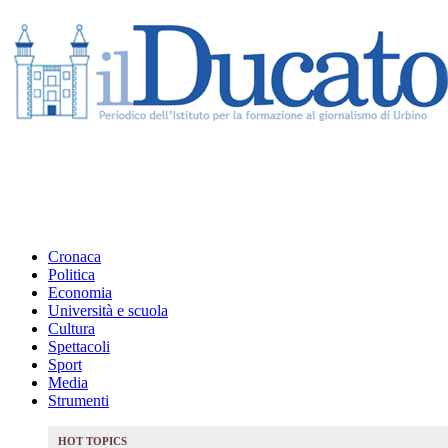
Cronaca
Politica
Economia
Università e scuola
Cultura
Spettacoli
Sport
Media
Strumenti
HOT TOPICS