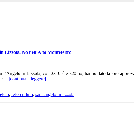
n Lizzola. No nell’Alto Montefeltro
t’Angelo in Lizzola, con 2319 sì e 720 no, hanno dato la loro approvaz
ti e…
[continua a leggere]
eleto
,
referendum
,
sant'angelo in lizzola