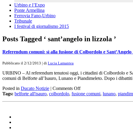
Urbino e l’Expo
Ponte Armellina
Ferrovia Fano-Urbino
Tribunale
I festival di giornalismo 2015
Posts Tagged ‘ sant’angelo in lizzola ’
Referendum comuni: sì alla fusione di Colbordolo e Sant’Angelo i
Pubblicato il 2/12/2013 | di
Lucia Lamantea
URBINO – Al referendum tenutosi oggi, i cittadini di Colbordolo e San
comuni di Belforte all’Isauro, Lunano e Piandimeleto. Dopo i dibatti
Posted in
Ducato Notizie
|
Comments Off
Tags:
belforte all'isauro
,
colbordolo
,
fusione comuni
,
lunano
,
piandim