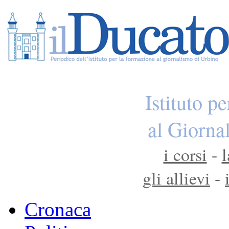
Istituto p
al Giorna
i corsi
-
l
gli allievi
-
Cronaca