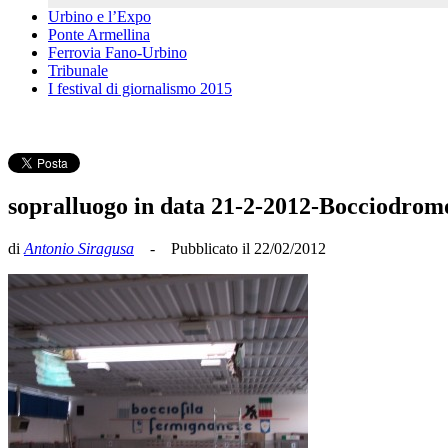
Urbino e l’Expo
Ponte Armellina
Ferrovia Fano-Urbino
Tribunale
I festival di giornalismo 2015
sopralluogo in data 21-2-2012-Bocciodrom
di
Antonio Siragusa
- Pubblicato il 22/02/2012