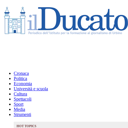
Cronaca
Politica
Economia
Università e scuola
Cultura
Spettacoli
Sport
Media
Strumenti
HOT TOPICS