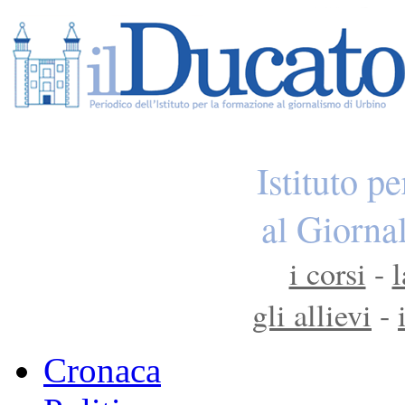
Istituto p
al Giorna
i corsi
-
l
gli allievi
-
Cronaca