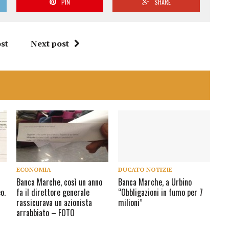
PIN
SHARE
st
Next post
ECONOMIA
DUCATO NOTIZIE
Banca Marche, così un anno
Banca Marche, a Urbino
o.
fa il direttore generale
“Obbligazioni in fumo per 7
rassicurava un azionista
milioni”
arrabbiato – FOTO